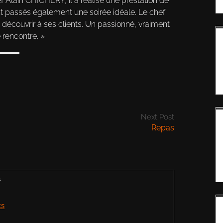
f Alain CHICHERY, il a réalisé une prestation de
nt passés également une soirée idéale. Le chef
 découvrir à ses clients. Un passionné, vraiment
e rencontre.
Next Post
Repas
f
ts