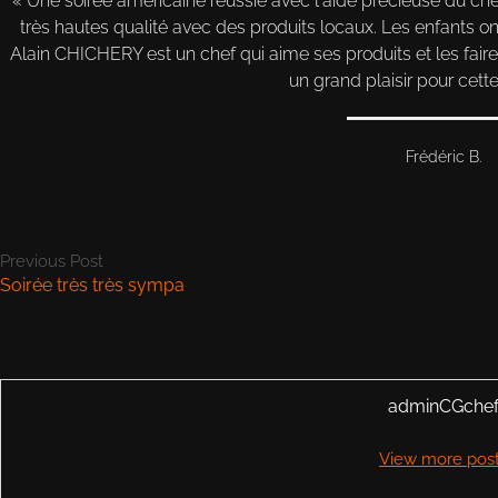
Une soirée américaine réussie avec l'aide précieuse du che
très hautes qualité avec des produits locaux. Les enfants o
Alain CHICHERY est un chef qui aime ses produits et les faire
un grand plaisir pour cett
Frédéric B.
Previous Post
Soirée très très sympa
adminCGche
View more pos