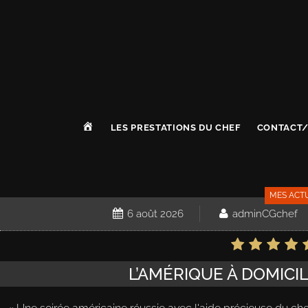
A
LES PRESTATIONS DU CHEF
CONTACT/
C
C
U
E
I
MES ACT
L
6 août 2026
adminCGchef
L’AMÉRIQUE À DOMICI