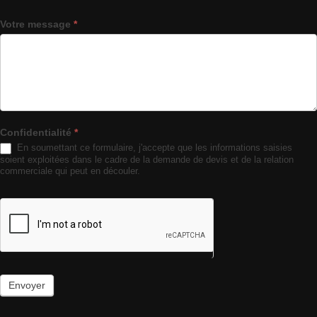
Votre message
*
Confidentialité
*
En soumettant ce formulaire, j'accepte que les informations saisies
soient exploitées dans le cadre de la demande de devis et de la relation
commerciale qui peut en découler.
Envoyer