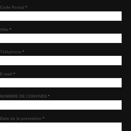
Code Postal
*
Ville
*
Téléphone
*
E-mail
*
NOMBRE DE CONVIVES
*
Date de la prestation
*