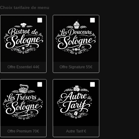
Choix tarifaire de menu
Offre Essentiel 44€
Offre Signature 55€
Offre Premium 70€
Autre Tarif €