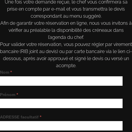
Une fois votre demande reçue, le chef vous confirmera sa
prise en compte par e-mail et vous transmettra le devis
correspondant au menu suggéré.
Afin de garantir votre réservation en ligne, nous vous invitons à
vérifier au préalable la disponibilité des créneaux dans
l’agenda du chef.
Pour valider votre réservation, vous pouvez régler par virement
bancaire (RIB joint au devis) ou par carte bancaire via le lien ci-
dessous, après avoir approuvé et signé le devis ou versé un
acompte.
Réservation
Nom
*
&
Devis
Prénom
*
ADRESSE facultatif
*