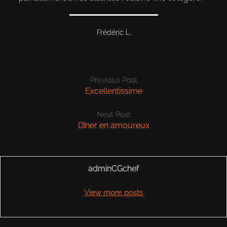
Frédéric L.
Previous Post
Excellentissime
Next Post
Dîner en amoureux
adminCGchef
View more posts