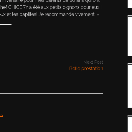
anniversaire pour mes parents de 86 ans qui ont
. Chef CHICERY a été aux petits oignons pour eux !
yeux et les papilles! Je recommande vivement.
Next Post
Belle prestation
f
ts