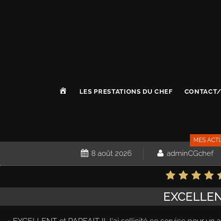
A
LES PRESTATIONS DU CHEF
CONTACT/
C
C
U
E
I
MES ACT
L
8 août 2026
adminCGchef
EXCELLE