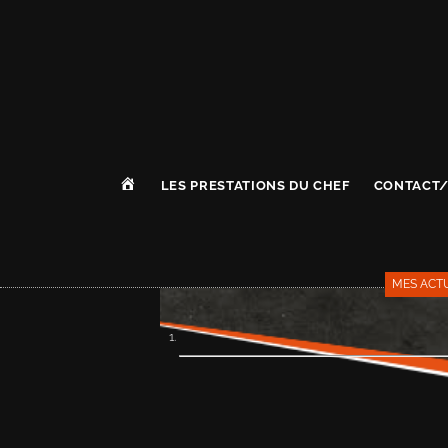
A
LES PRESTATIONS DU CHEF
CONTACT/
C
C
U
E
I
MES ACT
L