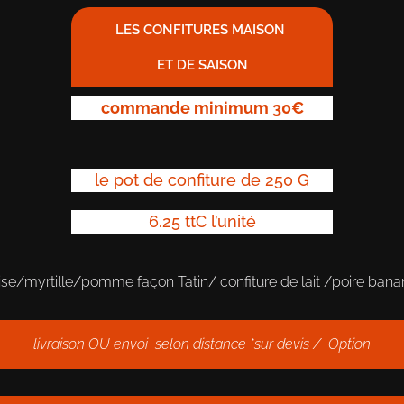
LES CONFITURES MAISON
ET DE SAISON
commande
minimum
30€
le pot de confiture de 250 G
6.25 ttC l’unité
se/myrtille/pomme façon Tatin/ confiture de lait /poire bana
livraison OU envoi selon distance *sur devis / Option